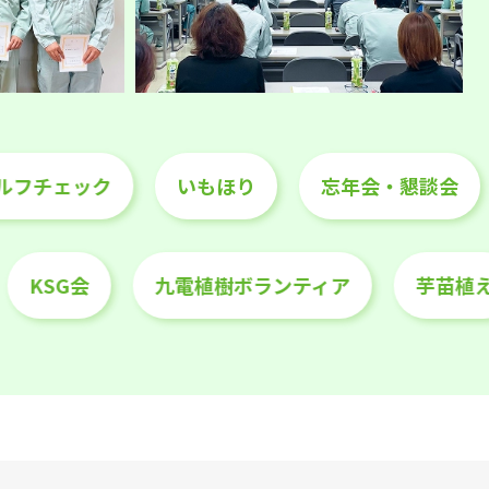
倒セルフチェック
いもほり
忘年会・懇談会
KSG会
九電植樹ボランティア
芋苗植え