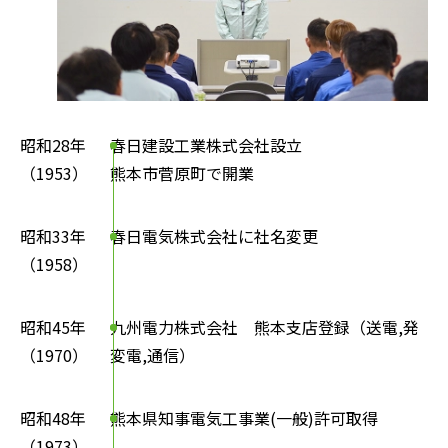
昭和28年
春日建設工業株式会社設立
（1953）
熊本市菅原町で開業
昭和33年
春日電気株式会社に社名変更
（1958）
昭和45年
九州電力株式会社
熊本支店登録（送電,発
（1970）
変電,通信）
昭和48年
熊本県知事電気工事業(一般)許可取得
（1973）