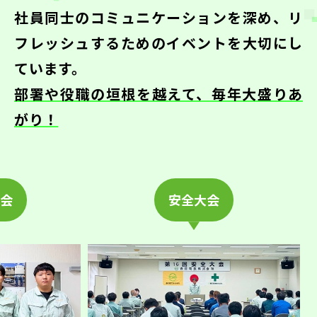
社員同士のコミュニケーションを深め、
リ
フレッシュするためのイベントを大切にし
ています。
部署や役職の垣根を越えて、毎年大盛りあ
がり！
安全大会
ロ