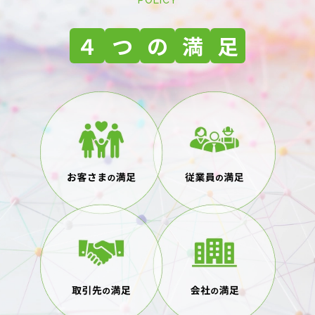
４
つ
の
満
足