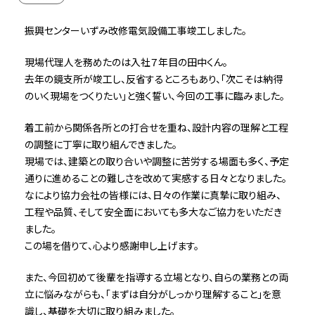
振興センターいずみ改修電気設備工事竣工しました。
現場代理人を務めたのは入社７年目の田中くん。
去年の鏡支所が竣工し、反省するところもあり、「次こそは納得
のいく現場をつくりたい」と強く誓い、今回の工事に臨みました。
着工前から関係各所との打合せを重ね、設計内容の理解と工程
の調整に丁寧に取り組んできました。
現場では、建築との取り合いや調整に苦労する場面も多く、予定
通りに進めることの難しさを改めて実感する日々となりました。
なにより協力会社の皆様には、日々の作業に真摯に取り組み、
工程や品質、そして安全面においても多大なご協力をいただき
ました。
この場を借りて、心より感謝申し上げます。
また、今回初めて後輩を指導する立場となり、自らの業務との両
立に悩みながらも、「まずは自分がしっかり理解すること」を意
識し、基礎を大切に取り組みました。